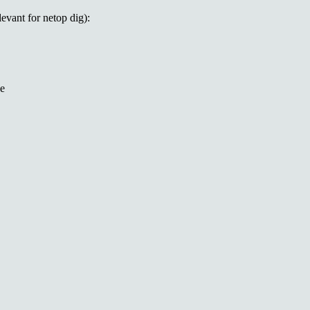
evant for netop dig):
se