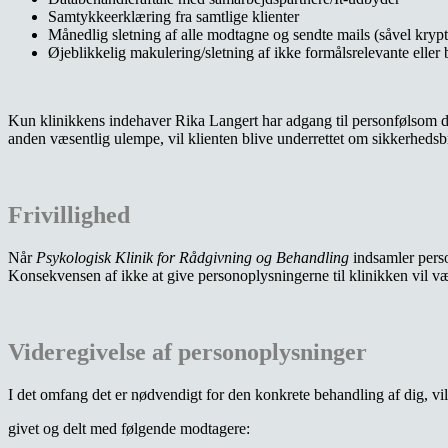
Samtykkeerklæring fra samtlige klienter
Månedlig sletning af alle modtagne og sendte mails (såvel krypt
Øjeblikkelig makulering/sletning af ikke formålsrelevante eller
Kun klinikkens indehaver Rika Langert har adgang til personfølsom data
anden væsentlig ulempe, vil klienten blive underrettet om sikkerhedsbru
Frivillighed
Når
Psykologisk Klinik for Rådgivning og Behandling
indsamler person
Konsekvensen af ikke at give personoplysningerne til klinikken vil væ
Videregivelse af personoplysninger
I det omfang det er nødvendigt for den konkrete behandling af dig, vi
givet og delt med følgende modtagere: