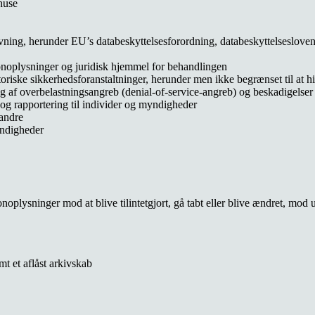
huse
ivning, herunder EU’s databeskyttelsesforordning, databeskyttelsesloven
sonoplysninger og juridisk hjemmel for behandlingen
oriske sikkerhedsforanstaltninger, herunder men ikke begrænset til at hi
ning af overbelastningsangreb (denial-of-service-angreb) og beskadigel
og rapportering til individer og myndigheder
 andre
yndigheder
onoplysninger mod at blive tilintetgjort, gå tabt eller blive ændret, m
mt et aflåst arkivskab