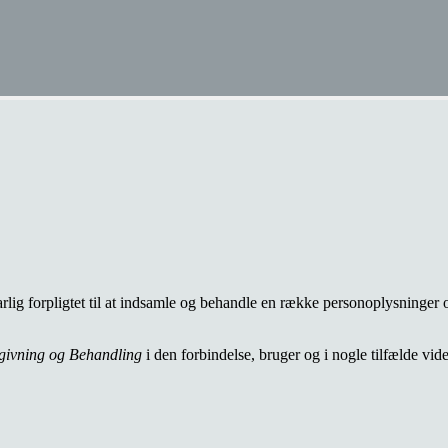
andling
arlig forpligtet til at indsamle og behandle en række personoplysninge
dgivning og Behandling
i den forbindelse, bruger og i nogle tilfælde vid