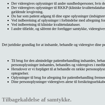
Der videregives oplysninger til andre sundhedspersoner, hvis det
Der videregives oplysninger til RKKP (kliniske kvalitetsdatabase
gældende lovgivning.
Du har som patient adgang til dine egne oplysninger (indsigtsret
Ved indberetning af oplysninger i forbindelse med afregning for
Ved indberetning til kliniske kvalitetsdatabaser.
I andre tilfælde, og såfremt der foreligger samtykke, videregives
Det juridiske grundlag for at indsamle, behandle og videregive dine p
Til brug for den almindelige patientbehandling indsamles, beha
personoplysninger indsamles, behandles og videregives i medfør 
Herudover er vi forpligtet til at behandle en række personoply
optegnelser.
Oplysninger til brug for afregning for patientbehandling frems
Dine personoplysninger videregives alene til forsikringsselskab
Tilbagekaldelse af samtykke.