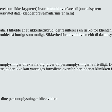
eret som ikke krypteret) hvor indhold overføres til journalsystem
 beskyttet data (kladder/breve/mails/sms’er m.m)
. I tilfælde af et sikkerhedsbrud, der resulterer i en risiko for klient
ddet så hurtigt som muligt. Sikkerhedsbrud vil blive meldt til datatilsy
oplysninger direkte fra dig, giver du personoplysningerne frivilligt. Du 
re, at der ikke kan varetages formålene ovenfor, herunder at klinikken 
l dine personoplysninger blive videre