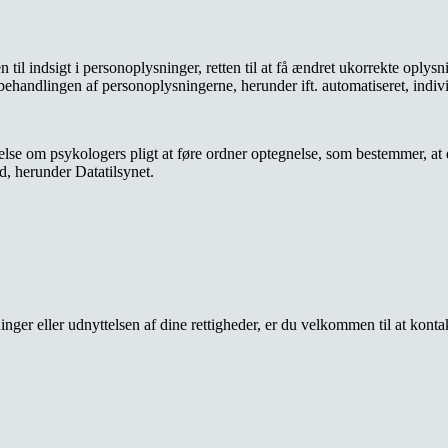
l indsigt i personoplysninger, retten til at få ændret ukorrekte oplysninger
mod behandlingen af personoplysningerne, herunder ift. automatiseret, indi
else om psykologers pligt at føre ordner optegnelse, som bestemmer, at d
ed, herunder Datatilsynet.
er eller udnyttelsen af dine rettigheder, er du velkommen til at konta