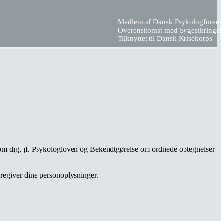
Medlem af Dansk Psykologforen
Overenskomst med Sygesikringe
Tilknyttet til Dansk Krisekorps
r om dig, jf. Psykologloven og Bekendtgørelse om ordnede optegnelser
eregiver dine personoplysninger.