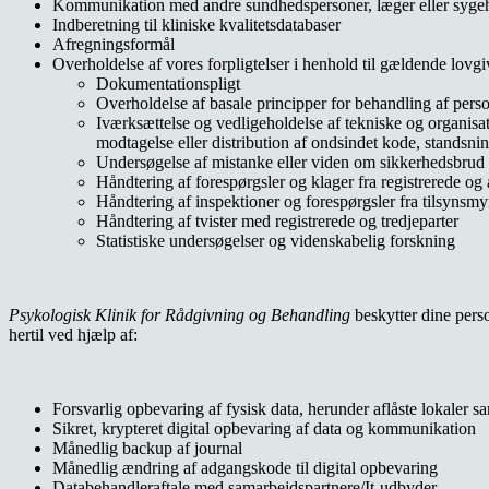
Kommunikation med andre sundhedspersoner, læger eller syge
Indberetning til kliniske kvalitetsdatabaser
Afregningsformål
Overholdelse af vores forpligtelser i henhold til gældende lovg
Dokumentationspligt
Overholdelse af basale principper for behandling af per
Iværksættelse og vedligeholdelse af tekniske og organisat
modtagelse eller distribution af ondsindet kode, stands
Undersøgelse af mistanke eller viden om sikkerhedsbrud 
Håndtering af forespørgsler og klager fra registrerede og
Håndtering af inspektioner og forespørgsler fra tilsynsm
Håndtering af tvister med registrerede og tredjeparter
Statistiske undersøgelser og videnskabelig forskning
Psykologisk Klinik for Rådgivning og Behandling
beskytter dine pers
hertil ved hjælp af:
Forsvarlig opbevaring af fysisk data, herunder aflåste lokaler sa
Sikret, krypteret digital opbevaring af data og kommunikation
Månedlig backup af journal
Månedlig ændring af adgangskode til digital opbevaring
Databehandleraftale med samarbejdspartnere/It-udbyder