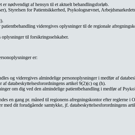
 er nødvendigt af hensyn til et aktuelt behandlingsforløb.
r), Styrelsen for Patientsikkerhed, Psykolognævnet, Arbejdsmarkedets Er
).
 patientbehandling videregives oplysninger til de regionale afregningsk
 oplysninger til forsikringsselskaber.
ersonoplysninger er:
ndles og videregives almindelige personoplysninger i medfør af databes
af databeskyttelsesforordningens artikel 9(2)(c) og (h).
sninger om dig ved den almindelige patientbehandling i medfør af Psyko
endes en gang pr. måned til regionens afregningskontor efter reglerne 
er med dit forudgående samtykke, jf. databeskyttelsesforordningens artik