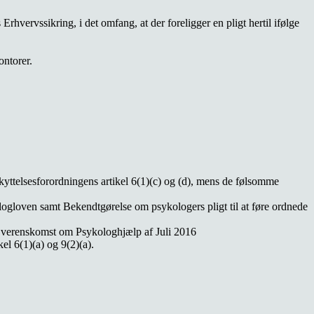
hvervssikring, i det omfang, at der foreligger en pligt hertil ifølge
ontorer.
kyttelsesforordningens artikel 6(1)(c) og (d), mens de følsomme
logloven samt Bekendtgørelse om psykologers pligt til at føre ordnede
i Overenskomst om Psykologhjælp af Juli 2016
el 6(1)(a) og 9(2)(a).