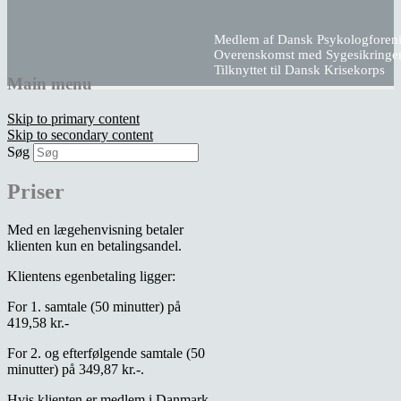
Medlem af Dansk Psykologforen
Overenskomst med Sygesikringe
Tilknyttet til Dansk Krisekorps
Main menu
Klinik Langert
Skip to primary content
Skip to secondary content
Søg
Psykologisk Klinik for Rådgivning og
Behandling
Priser
Med en lægehenvisning betaler
klienten kun en betalingsandel.
Klientens egenbetaling ligger:
For 1. samtale (50 minutter) på
419,58 kr.-
For 2. og efterfølgende samtale (50
minutter) på 349,87 kr.-.
Hvis klienten er medlem i Danmark