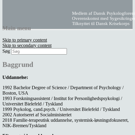
Medlem af Dansk Psykologforen
Overenskomst med Sygesikringe
Tilknyttet til Dansk Krisekorps
Main menu
Klinik Langert
Skip to primary content
Skip to secondary content
Søg
Psykologisk Klinik for Rådgivning og
Behandling
Baggrund
Uddannelse:
1992 Bachelor Degree of Science / Department of Psychology /
Boston, USA
1993 Forskningsassistent / Institut for Personlighedspsykologi /
Universitet Bielefeld / Tyskland
1999 Psykolog, cand.psych. / Universitet Bielefeld / Tyskland
2002 Autoriseret af Socialministeriet
2018 Familie-terapeutisk uddannelse, systemisk-løsningsfokuseret,
NIK-Bremen/Tyskland