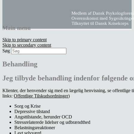
Medlem af Dansk Psykologforen
Overenskomst med Sygesikringe
Tilknyttet til Dansk Krisekorps
Main menu
Klinik Langert
Skip to primary content
Skip to secondary content
Søg
Psykologisk Klinik for Rådgivning og
Behandling
Behandling
Jeg tilbyde behandling indenfor følgende 
Klienter, der henvender sig med en lægelig henvisning, se offentlige 
links:
Offentlige Tilskudsordninger
)
Sorg og Krise
Depressive tilstand
Angsttilstande, herunder OCD
Stressrelaterede lidelser og udbrændthed
Belastningsreaktioner
Lavt selvværd